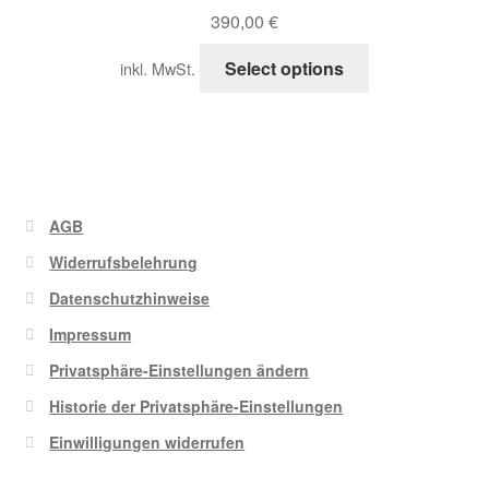
390,00
€
Shop
Dieses
Select options
inkl. MwSt.
Produkt
Versandarten
weist
mehrere
Vertrag widerrufen
Varianten
auf.
Warenkorb
Die
AGB
Optionen
Widerrufsbelehrung
Widerrufsbelehrung
können
Datenschutzhinweise
auf
Zahlungsarten
der
Impressum
Produktseite
Privatsphäre-Einstellungen ändern
gewählt
Historie der Privatsphäre-Einstellungen
werden
Einwilligungen widerrufen