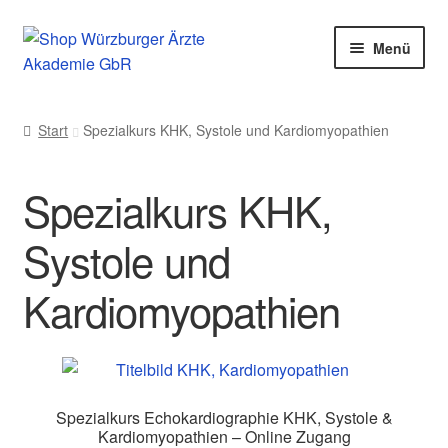
Zur
Zum
Menü
Navigation
Inhalt
springen
springen
Start
Start
Spezialkurs KHK, Systole und Kardiomyopathien
AGB
Spezialkurs KHK,
Datenschutzhinweise
Systole und
Impressum
Kardiomyopathien
Kasse
Login
Spezialkurs Echokardiographie KHK, Systole &
My Account
Kardiomyopathien – Online Zugang